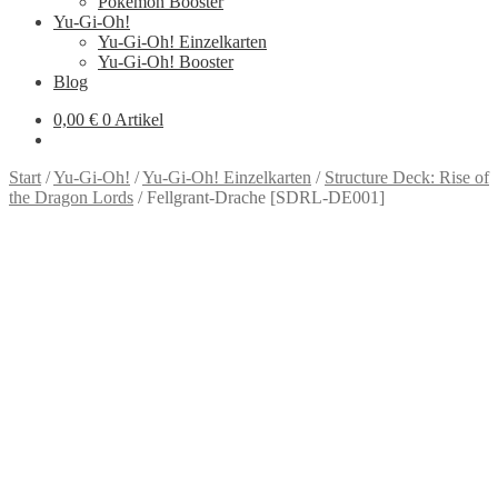
Pokémon Booster
Yu-Gi-Oh!
Yu-Gi-Oh! Einzelkarten
Yu-Gi-Oh! Booster
Blog
0,00
€
0 Artikel
Start
/
Yu-Gi-Oh!
/
Yu-Gi-Oh! Einzelkarten
/
Structure Deck: Rise of
the Dragon Lords
/
Fellgrant-Drache [SDRL-DE001]