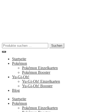
Zur
Zum
Navigation
Inhalt
springen
springen
Suchen
Suchen
nach:
Startseite
Pokémon
Pokémon Einzelkarten
Pokémon Booster
Yu-Gi-Oh!
Yu-Gi-Oh! Einzelkarten
Yu-Gi-Oh! Booster
Blog
Startseite
Pokémon
Pokémon Einzelkarten